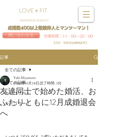
LOVE＋FIT
MARRIAGE AGENCY
成婚数400以上敏腕仲人とマンツーマン！
問い合わせる
営業時間｜11：00～20：00
【渋谷・世田谷結婚相談所】
記事
全ての記事
Yuki Miyamoto
全ての記事
2020年10月18日
読了時間: 3分
友達同士で始めた婚活、お
カテゴリー 1
ふたりともに12月成婚退会
カテゴリー 2
へ