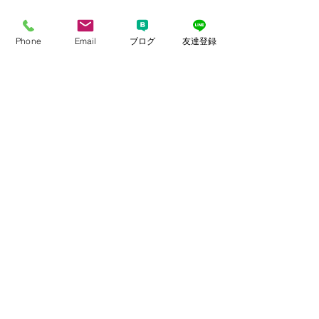
お話を盛り上げるという
Phone
Email
ブログ
友達登録
か・・引き立てることで
す。
男性任せのコミュニケー
ションにしない、
自らも話題を出して会話
を作る女性はとても喜ば
れます。