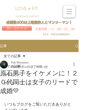
LOVE＋FIT
MARRIAGE AGENCY
成婚数400以上敏腕仲人とマンツーマン！
問い合わせる
営業時間｜11：00～20：00
【渋谷・世田谷結婚相談所】
記事
全ての記事
Yuki Miyamoto
全ての記事
2022年5月31日
読了時間: 3分
原石男子をイケメンに！２
カテゴリー 1
０代同士は女子のリードで
カテゴリー 2
成婚💛
いつもブログをご覧いただきありがと