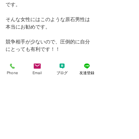
です。
そんな女性にはこのような原石男性は
本当にお勧めです。
競争相手が少ないので、圧倒的に自分
にとっても有利です！！
Phone
Email
ブログ
友達登録
例えば、プロフィール写真の印象が良
い男性は本当に人気です！
弊社でも男性の変身シリーズをしてい
ますが、
今まで全く女性に見向きもされなかっ
た男性たちが