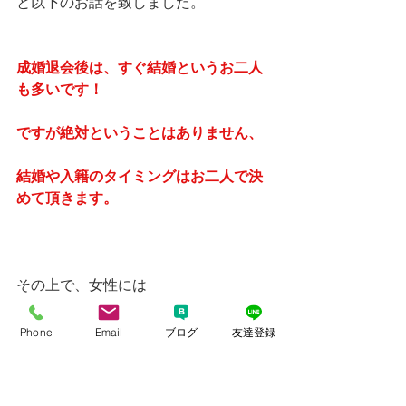
と以下のお話を致しました。
成婚退会後は、すぐ結婚というお二人
も多いです！
ですが絶対ということはありません、
結婚や入籍のタイミングはお二人で決
めて頂きます。
その上で、女性には
６カ月まで交際を続けて来たにも拘わ
Phone
Email
ブログ
友達登録
らず、
成婚退会のタイミングを引き延ばして