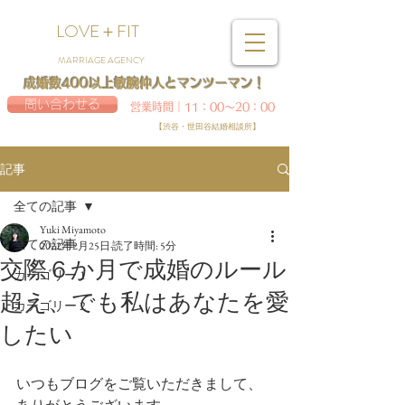
LOVE＋FIT
MARRIAGE AGENCY
成婚数400以上敏腕仲人とマンツーマン！
問い合わせる
営業時間｜11：00～20：00
【渋谷・世田谷結婚相談所】
記事
全ての記事
Yuki Miyamoto
全ての記事
2022年2月25日
読了時間: 5分
交際６か月で成婚のルール
カテゴリー 1
超え、でも私はあなたを愛
カテゴリー 2
したい
いつもブログをご覧いただきまして、