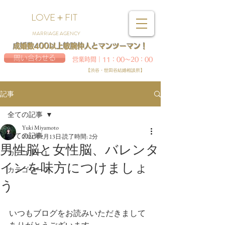
LOVE＋FIT
MARRIAGE AGENCY
成婚数400以上敏腕仲人とマンツーマン！
問い合わせる
営業時間｜11：00～20：00
【渋谷・世田谷結婚相談所】
記事
全ての記事
Yuki Miyamoto
全ての記事
2021年2月13日
読了時間: 2分
男性脳と女性脳、バレンタ
カテゴリー 1
インを味方につけましょ
カテゴリー 2
う
いつもブログをお読みいただきまして