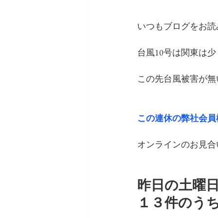
いつもブログをお読
台風10号は関東は
この先台風被害が無
この連休の弊社会員
オンラインのお見合
昨日の土曜
１３件のう