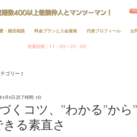
問
成婚数400以上敏腕仲人とマンツーマン！
愛・婚活相談
料金プランと入会資格
代表プロフィール
お
営業時間｜11：00～20：00
テゴリー 2
1年8月8日
読了時間: 3分
づくコツ、”わかる”から
できる素直さ