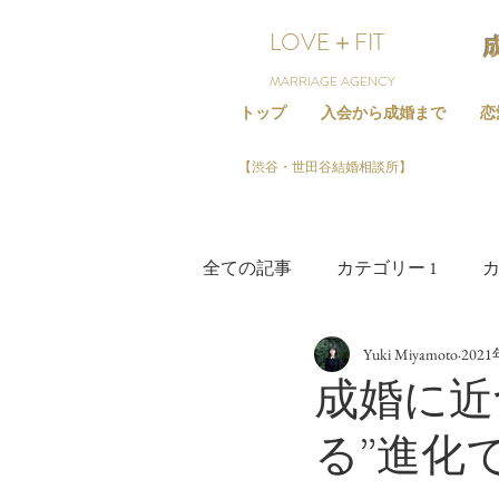
LOVE＋FIT
MARRIAGE AGENCY
トップ
入会から成婚まで
恋
【渋谷・世田谷結婚相談所】
全ての記事
カテゴリー 1
カ
Yuki Miyamoto
202
成婚に近
る”進化