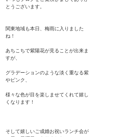
とうございます。
関東地域も本日、梅雨に入りました
ね！
あちこちで紫陽花が見ることが出来ま
すが、
グラデーションのような淡く重なる紫
やピンク、
様々な色が目を楽しませてくれて嬉し
くなります！
そして嬉しいご成婚お祝いランチ会が