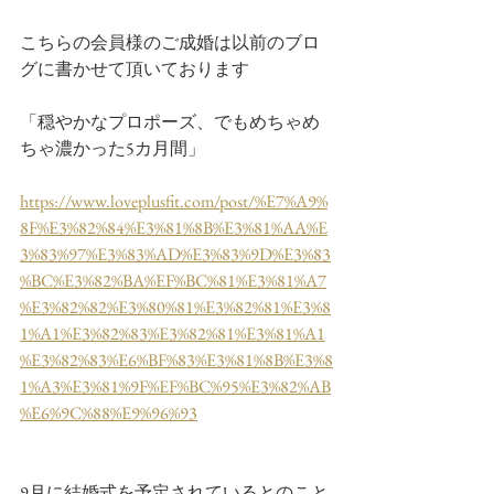
こちらの会員様のご成婚は以前のブロ
グに書かせて頂いております
「穏やかなプロポーズ、でもめちゃめ
ちゃ濃かった5カ月間」
https://www.loveplusfit.com/post/%E7%A9%
8F%E3%82%84%E3%81%8B%E3%81%AA%E
3%83%97%E3%83%AD%E3%83%9D%E3%83
%BC%E3%82%BA%EF%BC%81%E3%81%A7
%E3%82%82%E3%80%81%E3%82%81%E3%8
1%A1%E3%82%83%E3%82%81%E3%81%A1
%E3%82%83%E6%BF%83%E3%81%8B%E3%8
1%A3%E3%81%9F%EF%BC%95%E3%82%AB
%E6%9C%88%E9%96%93
9月に結婚式を予定されているとのこと