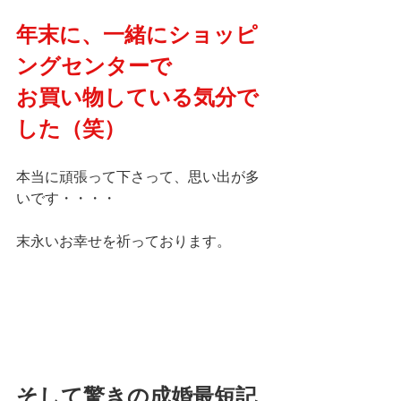
年末に、一緒にショッピ
ングセンターで
お買い物している気分で
した（笑）
本当に頑張って下さって、思い出が多
いです・・・・
末永いお幸せを祈っております。
そして驚きの成婚最短記