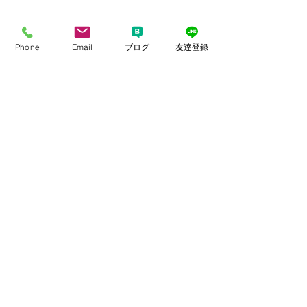
コメント
Phone
Email
ブログ
友達登録
コメントを追加…
成婚続々15人目誕生💓6月
5月～6月でなん
3人成婚退会！良い点と弱
の真剣交際💓成
点は表裏一体！
法則、基本は２
無料カウンセリングはこちら
LOVE＋FIT
MARRIAGE AGENCY
思い立ったらすぐお電話下さい！
営業時間｜11：00～20：00
定休日はありません