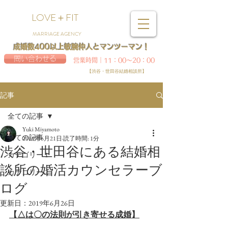
LOVE＋FIT
MARRIAGE AGENCY
成婚数400以上敏腕仲人とマンツーマン！
問い合わせる
営業時間｜11：00～20：00
【渋谷・世田谷結婚相談所】
記事
全ての記事
Yuki Miyamoto
全ての記事
2019年6月21日
読了時間: 1分
渋谷・世田谷にある結婚相
カテゴリー 1
談所の婚活カウンセラーブ
カテゴリー 2
ログ
更新日：
2019年6月26日
【△は〇の法則が引き寄せる成婚】