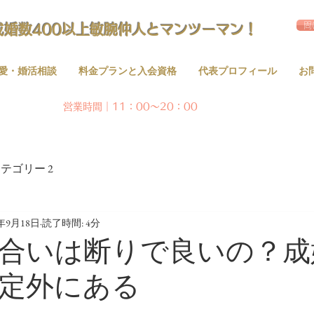
問
成婚数400以上敏腕仲人とマンツーマン！
愛・婚活相談
料金プランと入会資格
代表プロフィール
お
営業時間｜11：00～20：00
テゴリー 2
1年9月18日
読了時間: 4分
合いは断りで良いの？成
定外にある