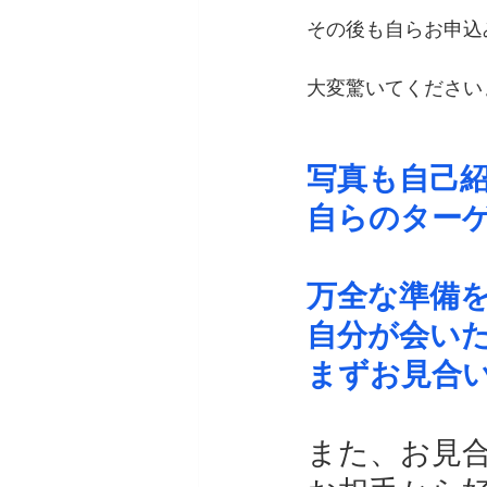
その後も自らお申込
大変驚いてください
写真も自己
自らのター
万全な準備
自分が会い
まずお見合
また、お見