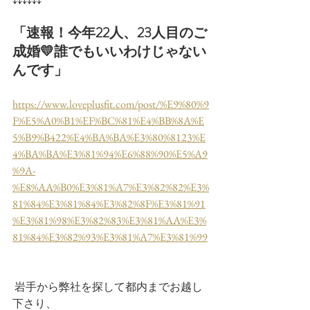
「速報！今年22人、23人目のご
成婚💛誰でもいいわけじゃない
んです」
https://www.loveplusfit.com/post/%E9%80%9
F%E5%A0%B1%EF%BC%81%E4%BB%8A%E
5%B9%B422%E4%BA%BA%E3%80%8123%E
4%BA%BA%E3%81%94%E6%88%90%E5%A9
%9A-
%E8%AA%B0%E3%81%A7%E3%82%82%E3%
81%84%E3%81%84%E3%82%8F%E3%81%91
%E3%81%98%E3%82%83%E3%81%AA%E3%
81%84%E3%82%93%E3%81%A7%E3%81%99
 岩手から弊社を探して都内までお越し
下さり、