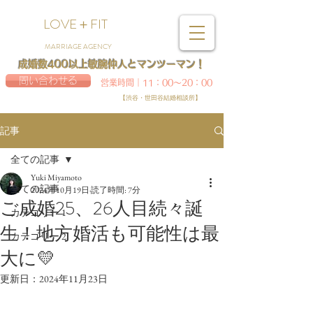
LOVE＋FIT
MARRIAGE AGENCY
成婚数400以上敏腕仲人とマンツーマン！
問い合わせる
営業時間｜11：00～20：00
【渋谷・世田谷結婚相談所】
記事
全ての記事
Yuki Miyamoto
全ての記事
2024年10月19日
読了時間: 7分
ご成婚25、26人目続々誕
カテゴリー 1
生！地方婚活も可能性は最
カテゴリー 2
大に💛
更新日：
2024年11月23日