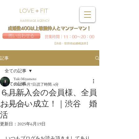
LOVE＋FIT
MARRIAGE AGENCY
成婚数400以上敏腕仲人とマンツーマン！
問い合わせる
営業時間｜11：00～20：00
【渋谷・世田谷結婚相談所】
記事
全ての記事
Yuki Miyamoto
全ての記事
2022年6月7日
読了時間: 4分
６月新入会の会員様、全員
カテゴリー 1
お見合い成立！｜渋谷 婚
カテゴリー 2
活
更新日：
2025年6月19日
いつもブログをお読み頂きましてあり