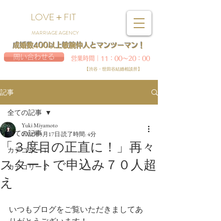
LOVE＋FIT
MARRIAGE AGENCY
成婚数400以上敏腕仲人とマンツーマン！
問い合わせる
営業時間｜11：00～20：00
【渋谷・世田谷結婚相談所】
記事
全ての記事
Yuki Miyamoto
全ての記事
2022年3月17日
読了時間: 4分
「３度目の正直に！」再々
カテゴリー 1
スタートで申込み７０人超
カテゴリー 2
え
いつもブログをご覧いただきましてあ