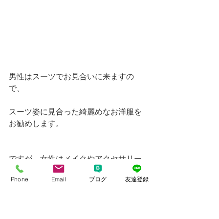
男性はスーツでお見合いに来ますの
で、
スーツ姿に見合った綺麗めなお洋服を
お勧めします。
ですが、女性はメイクやアクセサリー
など準備には男性よりお金が嵩みます
Phone
Email
ブログ
友達登録
なので、値段は押さえたいですよね！
３０００円以内でご提案しています。