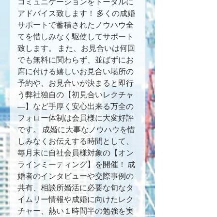
コミュニケーションをトータルに
アドバイス致します！ 多くの成婚
サポートで蓄積されたノウハウ全
てを惜しみなく駆使してサポート
致します。 また、お見合いは何回
でも無料に関わらず、並ばずにお
席に付ける嬉しいお見合い場所の
予約や、お見合いが決まると即行
う弊社独自の【初見合いレクチャ
―】など手厚く安心出来る万全の
フォロー体制は会員様に大変好評
です。 成婚に大事なノウハウを惜
しみなくお伝えする時間として、
毎月末に自社会員様対象の【オン
ラインミーティング】を開催！ 成
婚者のインタビューや交際事例の
共有、相談所婚活に必要な旬なタ
イムリー情報や成婚に向けたレク
チャー、熱い１時間半の勉強を実