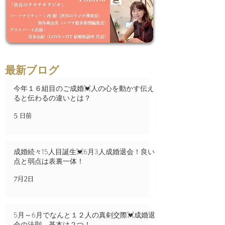
最新ブログ
今年１６組目のご成婚💓人の心を動かす伝え
ると伝わるの違いとは？
5 日前
成婚続々15人目誕生💓6月3人成婚退会！良い
点と弱点は表裏一体！
7月2日
5月～6月でなんと１２人の真剣交際💓成婚退
会の法則、基本は２つ！