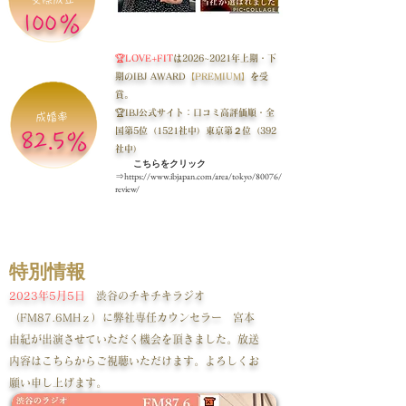
100％
🏆
LOVE+FIT
は2026~2021年上期・下
期のIBJ AWARD
【PREMIUM】
を受
賞。
🏆
IBJ公式サイト：口コミ高評価順・全
成婚率​
国第5位（1521社中）東京第２位（392
82.5％​
社中）
こちらをクリック
⇒
https://www.ibjapan.com/area/tokyo/80076/
review/
特別情報
2023年5月5日
渋谷のチキチキラジオ
（FM87.6MHｚ）に弊社専任カウンセラー 宮本
由紀が出演させていただく機会を頂きました。放送
内容はこちらからご視聴いただけます。よろしくお
願い申し上げます。