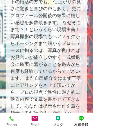
トの婚活の方でも、 仕上がりの良
さに驚きと喜びの声も多く、 更に
プロフィール公開後の結果に嬉し
い感想を多数頂きます。 なぜそこ
まで？！というくらい現場主義！
写真撮影の現場でもヘアメイクか
らポージングまで細かくプロデュ
ースに拘るのは、写真が良ければ
お見合いが成立しやすく、成婚退
会に確実に繋がることを過去から
何度も経験しているからでござい
ます。 また自己紹介文はまず丁寧
にヒアリングをさせて頂いてか
ら、プロの視点で異性に魅力的に
映る内容で文章を書かせて頂きま
して、あなたは提示された文章を
指示するだけです。 活動スタート
から自己ベストで完成されたプロ
Phone
Email
ブログ
友達登録
フィールで活動を始めますので、