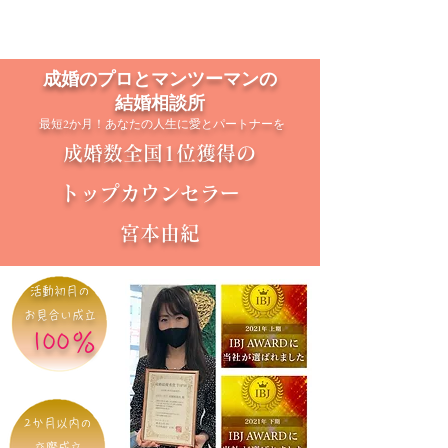
成婚のプロとマンツーマンの
結婚相談所
最短2か月！あなたの人生に愛とパートナーを
成婚数全国1位獲得の
トップカウンセラー
宮本由紀
活動初月の
お見合い成立
100％
2か月以内の
交際成立